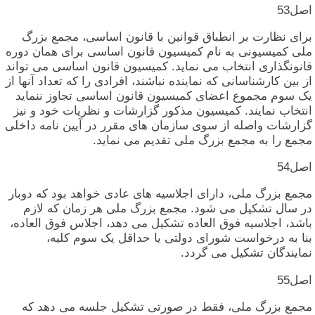
اصل‏53
برای‏ نظارت‏ بر انطباق‏ قوانین‏ با قانون‏ اساسی‏، مجمع بزرگ‏
ملی‏ کمیسیونی‏ به‏ نام‏ کمیسیون‏ قانون‏ اساسی‏ برای‏ همان‏ دوره‏
قانونگذاری‏ انتخاب‏ می‏ نماید. کمیسیون‏ قانون‏ اساسی‏ می‏ تواند
از بین‏ کارشناسانی‏ که‏ نماینده‏ نباشند، افرادی‏ را که‏ تعداد آنها از
یک‏ سوم‏ مجموع‏ اعضای‏ کمیسیون‏ قانون‏ اساسی‏ تجاوز ننماید
انتخاب‏ نمایند. کمیسیون‏ مذکور گزارشات‏ و نظریات‏ خود و نیز
گزارشات‏ واصله‏ از سوی‏ سازمان‏ های‏ مقرر در آیین‏ نامه‏ داخلی‏
مجمع را به‏ مجمع بزرگ‏ ملی‏ تقدیم‏ می‏ نماید.
اصل‏54
مجمع بزرگ‏ ملی‏، دارای‏ اجلاسیه‏ های‏ عادی‏ خواهد بود که‏ دوبار
در سال‏ تشکیل‏ می‏ شود. مجمع بزرگ‏ ملی‏ هر زمان‏ که‏ لازم‏
باشد، اجلاسیه‏ فوق‏ العاده‏ تشکیل‏ می‏ دهد، اجلاس‏ فوق‏ العاده‏،
بنا به‏ درخواست‏ شورای‏ دولتی‏ یا حداقل‏ یک‏ سوم‏ کلیه‏،
نمایندگان‏ تشکیل‏ می‏ گردد.
اصل‏55
مجمع بزرگ‏ ملی‏، فقط در صورتی‏ تشکیل‏ جلسه‏ می‏ دهد که‏