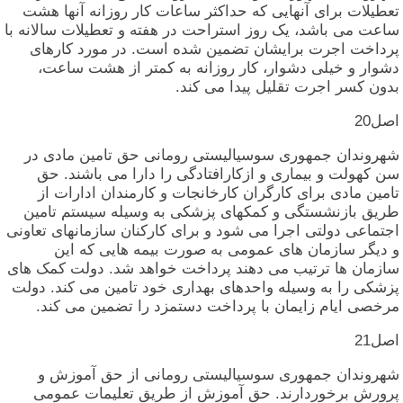
تعطیلات‏ برای‏ آنهایی‏ که‏ حداکثر ساعات‏ کار روزانه‏ آنها هشت‏
ساعت‏ می‏ باشد، یک‏ روز استراحت‏ در هفته‏ و تعطیلات‏ سالانه‏ با
پرداخت‏ اجرت‏ برایشان‏ تضمین‏ شده‏ است‏. در مورد کارهای‏
دشوار و خیلی‏ دشوار، کار روزانه‏ به‏ کمتر از هشت‏ ساعت‏،
بدون‏ کسر اجرت‏ تقلیل‏ پیدا می‏ کند.
اصل‏20
شهروندان‏ جمهوری‏ سوسیالیستی‏ رومانی‏ حق‏ تامین‏ مادی‏ در
سن‏ کهولت‏ و بیماری‏ و ازکارافتادگی‏ را دارا می‏ باشند. حق‏
تامین‏ مادی‏ برای‏ کارگران‏ کارخانجات‏ و کارمندان‏ ادارات‏ از
طریق‏ بازنشستگی‏ و کمکهای‏ پزشکی‏ به‏ وسیله‏ سیستم‏ تامین‏
اجتماعی‏ دولتی‏ اجرا می‏ شود و برای‏ کارکنان‏ سازمانهای‏ تعاونی‏
و دیگر سازمان‏ های‏ عمومی‏ به‏ صورت‏ بیمه‏ هایی‏ که‏ این‏
سازمان‏ ها ترتیب‏ می‏ دهند پرداخت‏ خواهد شد. دولت‏ کمک‏ های‏
پزشکی‏ را به‏ وسیله‏ واحدهای‏ بهداری‏ خود تامین‏ می‏ کند. دولت‏
مرخصی‏ ایام‏ زایمان‏ با پرداخت‏ دستمزد را تضمین‏ می‏ کند.
اصل‏21
شهروندان‏ جمهوری‏ سوسیالیستی‏ رومانی‏ از حق‏ آموزش‏ و
پرورش‏ برخوردارند. حق‏ آموزش‏ از طریق‏ تعلیمات‏ عمومی‏