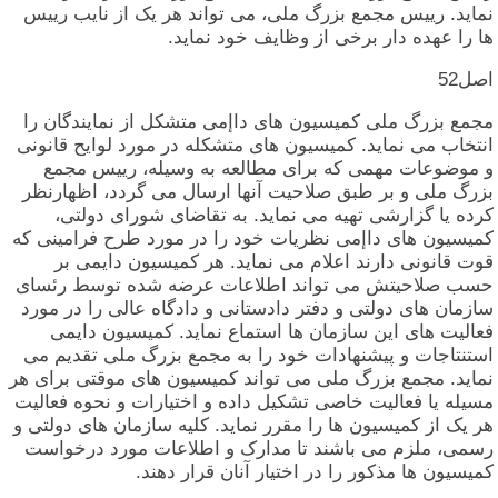
نماید. رییس‏ مجمع بزرگ‏ ملی‏، می‏ تواند هر یک‏ از نایب‏ رییس‏
ها را عهده‏ دار برخی‏ از وظایف‏ خود نماید.
اصل‏52
مجمع بزرگ‏ ملی‏ کمیسیون‏ های‏ داإمی‏ متشکل‏ از نمایندگان‏ را
انتخاب‏ می‏ نماید. کمیسیون‏ های‏ متشکله‏ در مورد لوایح‏ قانونی‏
و موضوعات‏ مهمی‏ که‏ برای‏ مطالعه‏ به‏ وسیله‏، رییس‏ مجمع
بزرگ‏ ملی‏ و بر طبق‏ صلاحیت‏ آنها ارسال‏ می‏ گردد، اظهارنظر
کرده‏ یا گزارشی‏ تهیه‏ می‏ نماید. به‏ تقاضای‏ شورای‏ دولتی‏،
کمیسیون‏ های‏ داإمی‏ نظریات‏ خود را در مورد طرح‏ فرامینی‏ که‏
قوت‏ قانونی‏ دارند اعلام‏ می‏ نماید. هر کمیسیون‏ دایمی‏ بر
حسب‏ صلاحیتش‏ می‏ تواند اطلاعات‏ عرضه‏ شده‏ توسط رئسای‏
سازمان‏ های‏ دولتی‏ و دفتر دادستانی‏ و دادگاه‏ عالی‏ را در مورد
فعالیت‏ های‏ این‏ سازمان‏ ها استماع‏ نماید. کمیسیون‏ دایمی‏
استنتاجات‏ و پیشنهادات‏ خود را به‏ مجمع بزرگ‏ ملی‏ تقدیم‏ می‏
نماید. مجمع بزرگ‏ ملی‏ می‏ تواند کمیسیون‏ های‏ موقتی‏ برای‏ هر
مسیله‏ یا فعالیت‏ خاصی‏ تشکیل‏ داده‏ و اختیارات‏ و نحوه‏ فعالیت‏
هر یک‏ از کمیسیون‏ ها را مقرر نماید. کلیه‏ سازمان‏ های‏ دولتی‏ و
رسمی‏، ملزم‏ می‏ باشند تا مدارک‏ و اطلاعات‏ مورد درخواست‏
کمیسیون‏ ها مذکور را در اختیار آنان‏ قرار دهند.