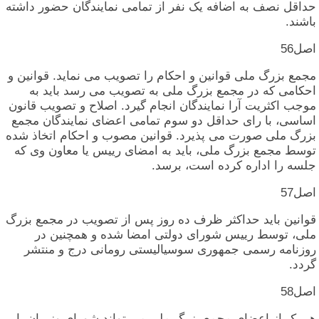
حداقل‏ نصف‏ به‏ اضافه‏ یک‏ نفر از تمامی‏ نمایندگان‏ حضور داشته‏
باشند.
اصل‏56
مجمع بزرگ‏ ملی‏ قوانین‏ و احکام‏ را تصویب‏ می‏ نماید. قوانین‏ و
احکامی‏ که‏ در مجمع بزرگ‏ ملی‏ به‏ تصویب‏ می‏ رسد باید به‏
موجب‏ اکثریت‏ آرا نمایندگان‏ انجام‏ گیرد. اصلاح‏ و تصویب‏ قانون‏
اساسی‏، با رای‏ حداقل‏ دو سوم‏ تمامی‏ اعضای‏ نمایندگان‏ مجمع
بزرگ‏ ملی‏ صورت‏ می‏ پذیرد. قوانین‏ مصوب‏ و احکام‏ اتخاذ شده‏
توسط مجمع بزرگ‏ ملی‏، باید به‏ امضای‏ رییس‏ یا معاون‏ وی‏ که‏
جلسه‏ را اداره‏ کرده‏ است‏، برسد.
اصل‏57
قوانین‏ باید حداکثر ظرف‏ ده‏ روز پس‏ از تصویب‏ در مجمع بزرگ‏
ملی‏، توسط رییس‏ شورای‏ دولتی‏ امضا شده‏ و همچنین‏ در
روزنامه‏ رسمی‏ جمهوری‏ سوسیالیستی‏ رومانی‏ درج‏ و منتشر
گردد.
اصل‏58
هر یک‏ از اعضای‏ مجمع بزرگ‏ ملی‏ می‏ تواند شورای‏ وزیران‏ یا