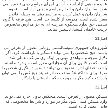
عقیده‏ مذهبی‏ آزاد است‏. آزادی‏ اجرای‏ مراسم‏ دینی‏ تضمین‏ می‏
شود. سازمان‏ دادن‏ و انجام‏ مراسم‏ مذهبی‏ آزاد است‏. نحوه‏
سازمان‏ دادن‏ و عمل‏ کردن‏ به‏ مراسم‏ دینی‏ به‏ وسیله‏، قانون‏
معین‏ شده‏ است‏. مدرسه‏ از کلیسا جدا است‏، هیچ‏ فرقه‏ یا گروه‏
مذهبی‏ حق‏ ندارد هیچگونه‏ مدرسه‏ ای‏ به‏ جز مدارس‏ مخصوص‏
تربیت‏ خادمان‏ کلیسا، تاسیس‏ نماید.
اصل‏31
شهروندان‏ جمهوری‏ سوسیالیستی‏ رومانی‏ مصون‏ از تعرض‏ می‏
باشند. هیچ‏ شخصی‏ را نمی‏ تواند دستگیر یا بازداشت‏ کرد. اگر
دلایل‏ موجه‏ و شواهدی‏ مبنی‏ بر اینکه‏ وی‏ مرتکب‏ عملی‏ شده‏
است‏ که‏ در قانون‏ برای‏ آن‏ مجازاتی‏ مقرر است‏، وجود نداشته‏
باشد، اعضای‏ اداره‏ تحقیق‏ می‏ توانند دستور دستگیری‏ شخص‏ را
صرفا برای‏ حداکثر 24 ساعت‏ صادر نمایند هیچ‏ کس‏ را نمی‏ توان‏
بازداشت‏ کرد مگر به‏ موجب‏ حکم‏ دادستان‏ یا دادگاه‏.
اصل‏32
مسکن‏ مصون‏ از تعرض‏ است‏. هیچکس‏ بدون‏ اجازه‏ نمی‏ تواند
وارد مسکن‏ کسی‏ شود مگر در موارد و شرایط مخصوصی‏ که‏
قانون‏ معین‏ کرده‏ است‏.