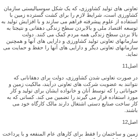
تعاونی‏ های‏ تولید کشاورزی‏، که‏ یک‏ شکل‏ سوسیالیستی‏ سازمان‏
کشاورزی‏ است‏، شرایط لازم‏ را برای‏ کشت‏ گسترده‏ زمین‏ با
استفاده‏ از علوم‏ پیشرفته‏ فراهم‏ می‏ سازند و با افزایش‏ تولید به‏
توسعه‏ اقتصاد ملی‏ و بالابردن‏ سطح‏ زندگی‏ دهقانی‏ و نتیجتا به‏
بالا بردن‏ سطح‏ زندگی‏ همه‏ مردم‏ کمک‏ می‏ کنند. دولت‏
سازمانهای‏ تعاونی‏ تولید کشاورزی‏ و دارایی‏ های‏ آنها و همچنین‏
سازمانهای‏ تعاونی‏ دیگر و دارایی‏ های‏ آنها را حفظ و حمایت‏ می‏
نماید.
اصل‏11
در صورت‏ تعاونی‏ شدن‏ کشاورزی‏، دولت‏ برای‏ دهقانانی‏ که‏
نتوانند به‏ عضویت‏ شرکت‏ های‏ تعاونی‏ درآیند، مالکیت‏ زمین‏ و
حیواناتی‏ را که‏ توسط آنان‏ و خانواده‏ ایشان‏ برای‏ تولید و کار
مورد استفاده‏ قرار می‏ گیرند را تضمین‏ می‏ کند. کسانی‏ که‏ به‏
کار ساخت‏ صنایع دستی‏ اشتغال‏ دارند مالک‏ کارگاه‏ خود می‏
باشند.
اصل‏12
زمین‏ و ساختمان‏ را فقط برای‏ کارهای‏ عام‏ المنفعه‏ و با پرداخت‏