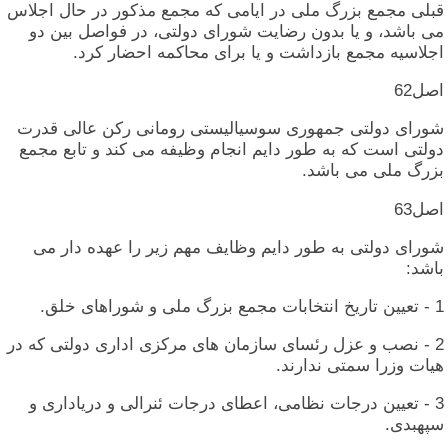
قبلی‏ مجمع بزرگ‏ ملی‏ در ایامی‏ که‏ مجمع مذکور در حال‏ اجلاس‏
می‏ باشد، و یا بدون‏ رضایت‏ شورای‏ دولتی‏، در فواصل‏ بین‏ دو
اجلاسیه‏ مجمع بازداشت‏ و یا برای‏ محاکمه‏ احضار کرد.
اصل‏62
شورای‏ دولتی‏ جمهوری‏ سوسیالیستی‏ رومانی‏ رکن‏ عالی‏ قدرت‏
دولتی‏ است‏ که‏ به‏ طور دایم‏ انجام‏ وظیفه‏ می‏ کند و تابع مجمع
بزرگ‏ ملی‏ می‏ باشد.
اصل‏63
شورای‏ دولتی‏ به‏ طور دایم‏ وظایف‏ مهم‏ زیر را عهده‏ دار می‏
باشد:
1 - تعیین‏ تاریخ‏ انتخابات‏ مجمع بزرگ‏ ملی‏ و شوراهای‏ خلق‏.
2 - نصب‏ و عزل‏ رئسای‏ سازمان‏ های‏ مرکزی‏ اداری‏ دولتی‏ که‏ در
هیات‏ وزرا سمتی‏ ندارند.
3 - تعیین‏ درجات‏ نظامی‏، اعطای‏ درجات‏ ئنرالی‏ و دریاداری‏ و
سپهبدی‏.