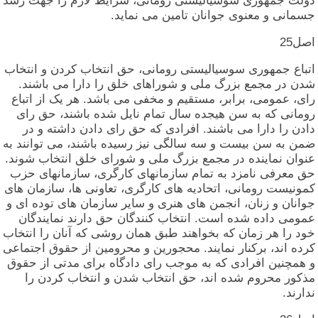
دولت‏ جمهوری‏ سوسیالیستی‏ رومانی‏، شرایط لازم‏ را جهت‏ رشد
جسمانی‏ و معنوی‏ جوانان‏ تامین‏ می‏ نماید.
اصل‏25
اتباع‏ جمهوری‏ سوسیالیستی‏ رومانی‏، حق‏ انتخاب‏ کردن‏ و انتخاب‏
شدن‏ در مجمع بزرگ‏ ملی‏ و شوراهای‏ خلق‏ را دارا می‏ باشند.
رای‏، عمومی‏، برابر، مستقیم‏ و مخفی‏ می‏ باشد. هر یک‏ از اتباع‏
رومانی‏ که‏ به‏ سن‏ هیجده‏ سال‏ تمام‏ نایل‏ شده‏ باشند، حق‏ رای‏
دادن‏ را دارا می‏ باشند. افرادی‏ که‏ حق‏ رای‏ دادن‏ داشته‏ و در
ضمن‏ به‏ سن‏ بیست‏ و سه‏ سالگی‏ نیز رسیده‏ باشند، می‏ توانند به‏
عنوان‏ نماینده‏ در مجمع بزرگ‏ ملی‏ و شورای‏ خلق‏ انتخاب‏ شوند.
حق‏ معرفی‏ نامزد به‏ تمام‏ سازمانهای‏ کارگری‏، سازمانهای‏ حزب‏
کمونیست‏ رومانی‏، اتحادیه‏ های‏ کارگری‏، تعاونی‏ ها، سازمان‏ های‏
جوانان‏ و زنان‏، انجمن‏ های‏ هنری‏ و سایر سازمان‏ های‏ توده‏ ای‏ و
عمومی‏ داده‏ شده‏ است‏. انتخاب‏ کنندگان‏ حق‏ دارند نمایندگان‏
خود را هر زمان‏ که‏ بخواهند طبق‏ همان‏ روشی‏ که‏ آنان‏ را انتخاب‏
کرده‏ اند، برکنار نمایند. محجورین‏ و محرومین‏ از حقوق‏ اجتماعی‏
و همچنین‏ افرادی‏ که‏ به‏ موجب‏ رای‏ دادگاه‏ برای‏ مدتی‏ از حقوق‏
مذکور محروم‏ شده‏ اند، حق‏ انتخاب‏ شدن‏ و انتخاب‏ کردن‏ را
ندارند.