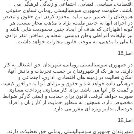
اقتصادی‏، سیاسی‏، قضایی‏، اجتماعی‏ و زندگی‏ فرهنگی‏ می‏
باشند. حکومت‏ جمهوری‏ سوسیالیستی‏ رومانی‏ تساوی‏ حقوقی‏
هموطنان‏ را تضمین‏ می‏ نماید. محدود کردن‏ این‏ حقوق‏ و تبعیض‏
در اجرای‏ آنها به‏ خاطر ملیت‏، نژاد یا مذهب‏ مجاز نیست‏. هر
گونه‏ اظهاراتی‏ که‏ هدف‏ آن‏ ایجاد چنین‏ محدودیت‏ هایی‏ باشد و
نیز تبلیغات‏ افراطی‏ وطن‏ دوستی‏، شعله‏ ور ساختن‏ تنفر نژادی‏
یا ملی‏ یا مذهبی‏، به‏ موجب‏ قانون‏ مجازات‏ خواهد داشت‏.
اصل‏18
در جمهوری‏ سوسیالیستی‏ رومانی‏، شهرندان‏ حق‏ اشتغال‏ به‏ کار
دارند. به‏ هر یک‏ از شهروندان‏ بر حسب‏ تجربیات‏ و دانش‏ آنها،
امکان‏ فعالیت‏ در زمینه‏ های‏ اقتصادی‏، اداری‏، اجتماعی‏ و
فرهنگی‏ داده‏ خواهد شد و حقوق‏ و مزایای‏ آنها به‏ فراخور کیفیت‏
و کمیت‏ کار آنها می‏ باشد. برای‏ کار مساوی‏، پرداخت‏ مساوی‏
صورت‏ خواهد گرفت‏. قانون‏ برای‏ حمایت‏ و ایمنی‏ کارگر ضوابط
مخصوص‏ دارد، همچنین‏ به‏ منظور حمایت‏ از کار زنان‏ و افراد
خردسال‏ تدابیر ویژه‏ ای‏ مقرر می‏ دارد.
اصل‏19
شهروندان‏ جمهوری‏ سوسیالیستی‏ رومانی‏ حق‏ تعطیلات‏ دارند.