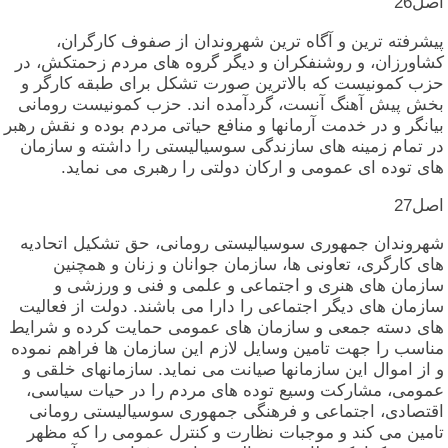
اصل‏26
پیشرفته‏ ترین‏ و آگاه‏ ترین‏ شهروندان‏ از صفوف‏ کارگران‏،
کشاورزان‏، و روشنفکران‏ و دیگر گروه‏ های‏ مردم‏ زحمتکش‏، در
حزب‏ کمونیست‏ که‏ بالاترین‏ صورت‏ تشکل‏ برای‏ طبقه‏ کارگر و
بخش‏ پیش‏ آهنگ‏ آنست‏، گردآمده‏ اند. حزب‏ کمونیست‏ رومانی‏
بیانگر و در خدمت‏ آرمانها و منافع حیاتی‏ مردم‏ بوده‏ و نقش‏ رهبر
در تمام‏ زمینه‏ های‏ سازندگی‏ سوسیالیستی‏ را داشته‏ و سازمان‏
های‏ توده‏ ای‏ عمومی‏ و ارکان‏ دولتی‏ را رهبری‏ می‏ نماید.
اصل‏27
شهروندان‏ جمهوری‏ سوسیالیستی‏ رومانی‏، حق‏ تشکیل‏ اتحادیه‏
های‏ کارگری‏، تعاونی‏ ها، سازمان‏ جوانان‏ و زنان‏ و همچنین‏
سازمان‏ های‏ هنری‏ و اجتماعی‏ و علمی‏ و فنی‏ و ورزشی‏ و
سازمان‏ های‏ دیگر اجتماعی‏ را دارا می‏ باشند. دولت‏ از فعالیت‏
های‏ دسته‏ جمعی‏ و سازمان‏ های‏ عمومی‏ حمایت‏ کرده‏ و شرایط
مناسب‏ را جهت‏ تامین‏ وسایل‏ لازم‏ این‏ سازمان‏ ها فراهم‏ نموده‏
و از اموال‏ این‏ سازمانها صیانت‏ می‏ نماید. سازمانهای‏ خلقی‏ و
عمومی‏، مشارکت‏ وسیع توده‏ های‏ مردم‏ را در حیات‏ سیاسی‏،
اقتصادی‏، اجتماعی‏ و فرهنگی‏ جمهوری‏ سوسیالیستی‏ رومانی‏
تامین‏ می‏ کند و موجبات‏ نظارت‏ و کنترل‏ عمومی‏ را که‏ مظهر