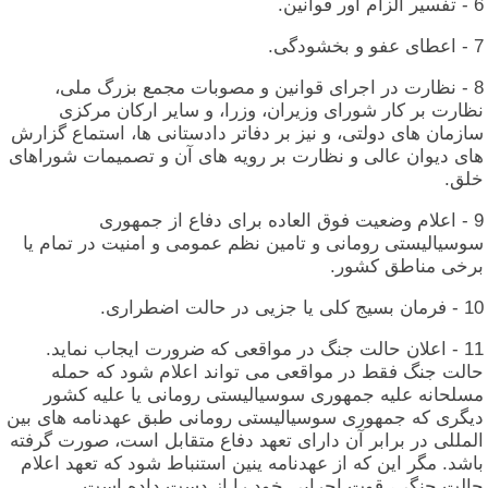
6 - تفسیر الزام‏ آور قوانین‏.
7 - اعطای‏ عفو و بخشودگی‏.
8 - نظارت‏ در اجرای‏ قوانین‏ و مصوبات‏ مجمع بزرگ‏ ملی‏،
نظارت‏ بر کار شورای‏ وزیران‏، وزرا، و سایر ارکان‏ مرکزی‏
سازمان‏ های‏ دولتی‏، و نیز بر دفاتر دادستانی‏ ها، استماع‏ گزارش‏
های‏ دیوان‏ عالی‏ و نظارت‏ بر رویه‏ های‏ آن‏ و تصمیمات‏ شوراهای‏
خلق‏.
9 - اعلام‏ وضعیت‏ فوق‏ العاده‏ برای‏ دفاع‏ از جمهوری‏
سوسیالیستی‏ رومانی‏ و تامین‏ نظم‏ عمومی‏ و امنیت‏ در تمام‏ یا
برخی‏ مناطق‏ کشور.
10 - فرمان‏ بسیج‏ کلی‏ یا جزیی‏ در حالت‏ اضطراری‏.
11 - اعلان‏ حالت‏ جنگ‏ در مواقعی‏ که‏ ضرورت‏ ایجاب‏ نماید.
حالت‏ جنگ‏ فقط در مواقعی‏ می‏ تواند اعلام‏ شود که‏ حمله‏
مسلحانه‏ علیه‏ جمهوری‏ سوسیالیستی‏ رومانی‏ یا علیه‏ کشور
دیگری‏ که‏ جمهوری‏ سوسیالیستی‏ رومانی‏ طبق‏ عهدنامه‏ های‏ بین‏
المللی‏ در برابر آن‏ دارای‏ تعهد دفاع‏ متقابل‏ است‏، صورت‏ گرفته‏
باشد. مگر این‏ که‏ از عهدنامه‏ ینین‏ استنباط شود که‏ تعهد اعلام‏
حالت‏ جنگی‏، قوت‏ اجرایی‏ خود را از دست‏ داده‏ است‏.