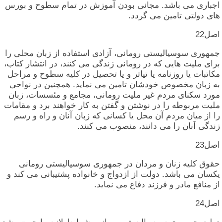
اجباری‏ می‏ باشد. مجانی‏ بودن‏ آموزش‏ در تمام‏ سطوح‏ و بورس‏
های‏ دولتی‏ تامین‏ می‏ گردد.
اصل‏22
جمهوری‏ سوسیالیستی‏ رومانی‏، آزادی‏ استفاده‏ از زبان‏ محلی‏ را
برای‏ ملیت‏ هایی‏ که‏ در رومانی‏ زندگی‏ می‏ کنند، در انتشار کتاب‏،
مکاتبات‏ یا روزنامه‏ یا تیاتر و یا تحصیل‏ در کلیه‏ سطوح‏ و مراحل‏
به‏ زبان‏ مخصوص‏ خودشان‏ تامین‏ می‏ نماید. همچنین‏ در نواحی‏
مورد سکنای‏ مردم‏ غیر ملیت‏ رومانی‏، مجامع و مئسسات‏، زبان‏
ملیت‏ مربوطه‏ را در نوشتن‏ و گفتن‏ به‏ کار خواهند برد و مقامات‏
را از میان‏ مردم‏ آن‏ محل‏ یا کسانی‏ که‏ زبان‏ آنان‏ و راه‏ و رسم‏
زندگی‏ آنان‏ را می‏ دانند، منصوب‏ می‏ کنند.
اصل‏23
حقوق‏ کلیه‏ زنان‏ و مردان‏ در جمهوری‏ سوسیالیستی‏ رومانی‏
یکسان‏ می‏ باشد. دولت‏ از ازدواج‏ و خانواده‏ پشتیبانی‏ می‏ کند و
از منافع مادر و فرزند دفاع‏ می‏ نماید.
اصل‏24