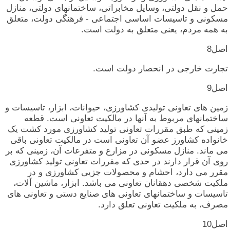
حمل‏ و نقل‏ دولتی‏، وسایل‏ مخابراتی‏، ساختمانهای‏ دولتی‏، منازل‏
مسکونی‏ و تاسیسات‏ اساسی‏ اجتماعی‏ - فرهنگی‏ دولت‏، متعلق‏
به‏ همه‏ مردم‏، یعنی‏ متعلق‏ به‏ دولت‏ است‏.
اصل‏8
تجارت‏ خارجی‏ در انحصار دولت‏ است‏.
اصل‏9
زمین‏ های‏ تعاونی‏ تولیدی‏ کشاورزی‏، حیوانات‏، ابزار، تاسیسات‏ و
ساختمانهای‏ مربوط به‏ آنها در مالکیت‏ تعاونی‏ است‏. قطعه‏
زمینی‏ که‏ طبق‏ مقررات‏ تعاونی‏ تولید کشاورزی‏ مورد کشت‏ یک‏
خانواده‏ کشاورز عضو آن‏ تعاونی‏ است‏ در مالکیت‏ تعاونی‏ باقی‏
می‏ ماند. منازل‏ مسکونی‏ در مزارع‏ و متفرعات‏ آن‏، زمینی‏ که‏ بر
روی‏ آن‏ قرار دارند در حدی‏ که‏ مقررات‏ تعاونی‏ تولید کشاورزی‏
مقرر می‏ دارد، احشام‏ و محصولات‏ جزیی‏ کشاورزی‏ و در
ملکیت‏ شخصی‏ دهقانان‏ تعاونی‏ می‏ باشد. ابزار، ماشین‏ آلات‏،
تاسیسات‏ و ساختمانهای‏ تعاونی‏ های‏ صنایع دستی‏ و تعاونی‏ های‏
مصرف‏، به‏ ملکیت‏ تعاونی‏ تعلق‏ دارد.
اصل‏10