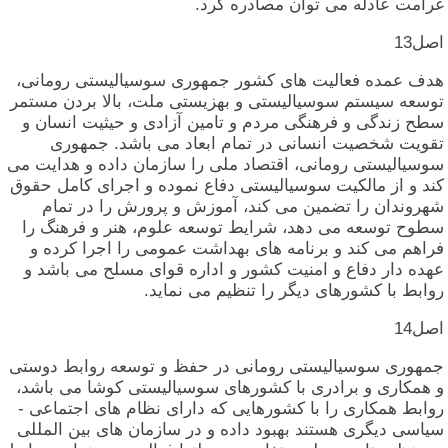
غرامت‏ عادله‏ می‏ توان‏ مصادره‏ کرد.
اصل‏13
هدف‏ عمده‏ فعالیت‏ های‏ کشور جمهوری‏ سوسیالیستی‏ رومانی‏،
توسعه‏ سیستم‏ سوسیالیستی‏ و بهزیستی‏ ملت‏، بالا بردن‏ مستمر
سطح‏ زندگی‏ و فرهنگی‏ مردم‏ و تامین‏ آزادی‏ و حیثیت‏ انسان‏ و
تقویت‏ شخصیت‏ انسانی‏ در تمام‏ ابعاد می‏ باشد. جمهوری‏
سوسیالیستی‏ رومانی‏، اقتصاد ملی‏ را سازمان‏ داده‏ و هدایت‏ می‏
کند و از مالکیت‏ سوسیالیستی‏ دفاع‏ نموده‏ و اجرای‏ کامل‏ حقوق‏
شهروندان‏ را تضمین‏ می‏ کند، آموزش‏ و پرورش‏ را در تمام‏
سطوح‏ توسعه‏ می‏ دهد، شرایط توسعه‏ علوم‏، هنر و فرهنگ‏ را
فراهم‏ می‏ کند و برنامه‏ های‏ بهداشت‏ عمومی‏ را اجرا کرده‏ و
عهده‏ دار دفاع‏ و امنیت‏ کشور و اداره‏ قوای‏ مسلح‏ می‏ باشد و
روابط با کشورهای‏ دیگر را تنظیم‏ می‏ نماید.
اصل‏14
جمهوری‏ سوسیالیستی‏ رومانی‏ در حفظ و توسعه‏ روابط دوستی‏
و همکاری‏ و برادری‏ با کشورهای‏ سوسیالیستی‏ کوشا می‏ باشد،
روابط همکاری‏ را با کشورهایی‏ که‏ دارای‏ نظام‏ های‏ اجتماعی‏ -
سیاسی‏ دیگری‏ هستند بهبود داده‏ و در سازمان‏ های‏ بین‏ المللی‏