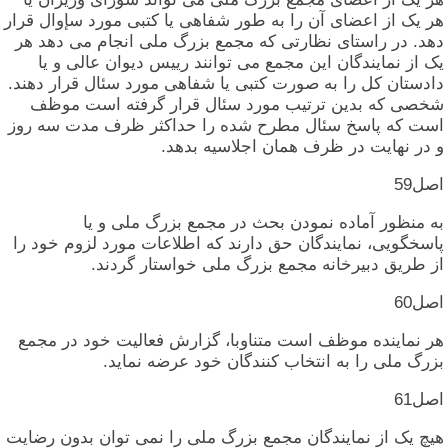
هر یک‏ از اعضای‏ آن‏ را به‏ طور شفاهی‏ یا کتبی‏ مورد س‏إوال‏ قرار
دهد. در راستای‏ نظارتی‏ که‏ مجمع بزرگ‏ ملی‏ انجام‏ می‏ دهد هر
یک‏ از نمایندگان‏ این‏ مجمع می‏ توانند رییس‏ دیوان‏ عالی‏ و یا
دادستان‏ کل‏ را به‏ صورت‏ کتبی‏ یا شفاهی‏ مورد سئال‏ قرار دهند.
شخصی‏ که‏ بدین‏ ترتیب‏ مورد سئال‏ قرار گرفته‏ است‏ موظف‏
است‏ که‏ پاسخ‏ سئال‏ مطرح‏ شده‏ را حداکثر ظرف‏ مدت‏ سه‏ روز
و در نهایت‏ در ظرف‏ همان‏ اجلاسیه‏ بدهد.
اصل‏59
به‏ منظور آماده‏ نمودن‏ بحث‏ در مجمع بزرگ‏ ملی‏ و یا
پاسخگویی‏، نمایندگان‏ حق‏ دارند که‏ اطلاعات‏ مورد لزوم‏ خود را
از طریق‏ دبیرخانه‏ مجمع بزرگ‏ ملی‏ خواستار گردند.
اصل‏60
هر نماینده‏ موظف‏ است‏ متناوبا، گزارش‏ فعالیت‏ خود در مجمع
بزرگ‏ ملی‏ را به‏ انتخاب‏ کنندگان‏ خود عرضه‏ نماید.
اصل‏61
هیچ‏ یک‏ از نمایندگان‏ مجمع بزرگ‏ ملی‏ را نمی‏ توان‏ بدون‏ رضایت‏