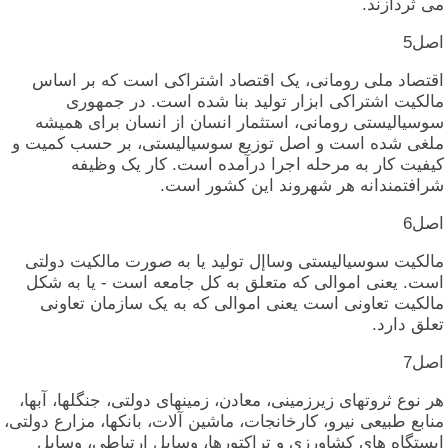
می‏ ثردازند.
اصل‏5
اقتصاد ملی‏ رومانی‏، یک‏ اقتصاد اشتراکی‏ است‏ که‏ بر اساس‏
مالکیت‏ اشتراکی‏ ابزار تولید بنا شده‏ است‏. در جمهوری‏
سوسیالیستی‏ رومانی‏، استثمار انسان‏ از انسان‏ برای‏ همیشه‏
ملغی‏ شده‏ است‏ و اصل‏ توزیع سوسیالیستی‏، بر حسب‏ کمیت‏ و
کیفیت‏ کار به‏ مرحله‏ اجرا درآمده‏ است‏. کار یک‏ وظیفه‏
شرافتمندانه‏ هر شهروند این‏ کشور است‏.
اصل‏6
مالکیت‏ سوسیالیستی‏ وساإل‏ تولید یا به‏ صورت‏ مالکیت‏ دولتی‏
است‏. یعنی‏ اموالی‏ که‏ متعلق‏ به‏ کل‏ جامعه‏ است‏ - یا به‏ شکل‏
مالکیت‏ تعاونی‏ است‏ یعنی‏ اموالی‏ که‏ به‏ یک‏ سازمان‏ تعاونی‏
تعلق‏ دارد.
اصل‏7
هر نوع‏ ثروتهای‏ زیرزمینی‏، معادن‏، زمینهای‏ دولتی‏، جنگلها، آبها،
منابع طبیعی‏ نیرو، کارخانجات‏، ماشین‏ آلات‏، بانکها، مزارع‏ دولتی‏،
ایستگاه‏ های‏ کشاورزی‏ و تراکتورها، وسایل‏ ارتباطی‏، وسایل‏