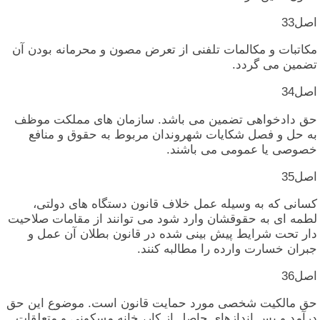
اصل‏33
مکاتبات‏ و مکالمات‏ تلفنی‏ از تعرض‏ مصون‏ و محرمانه‏ بودن‏ آن‏
تضمین‏ می‏ گردد.
اصل‏34
حق‏ دادخواهی‏ تضمین‏ می‏ باشد. سازمان‏ های‏ مملکت‏ موظف‏
به‏ حل‏ و فصل‏ شکایات‏ شهروندان‏ مربوط به‏ حقوق‏ و منافع
خصوصی‏ یا عمومی‏ می‏ باشند.
اصل‏35
کسانی‏ که‏ به‏ وسیله‏ عمل‏ خلاف‏ قانون‏ دستگاه‏ های‏ دولتی‏،
لطمه‏ ای‏ به‏ حقوقشان‏ وارد شود می‏ توانند از مقامات‏ صلاحیت‏
دار تحت‏ شرایط پیش‏ بینی‏ شده‏ در قانون‏ بطلان‏ آن‏ عمل‏ و
جبران‏ خسارت‏ وارده‏ را مطالبه‏ کنند.
اصل‏36
حق‏ مالکیت‏ شخصی‏ مورد حمایت‏ قانون‏ است‏. موضوع‏ این‏ حق‏
درآمد و پس‏ اندازهای‏ حاصل‏ از کار، خانه‏ مسکونی‏ و متعلقات‏