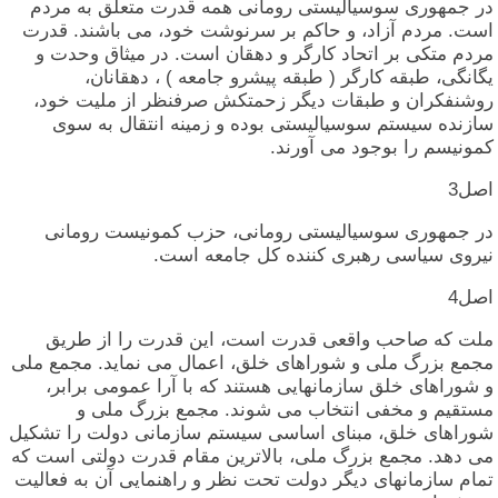
در جمهوری‏ سوسیالیستی‏ رومانی‏ همه‏ قدرت‏ متعلق‏ به‏ مردم‏
است‏. مردم‏ آزاد، و حاکم‏ بر سرنوشت‏ خود، می‏ باشند. قدرت‏
مردم‏ متکی‏ بر اتحاد کارگر و دهقان‏ است‏. در میثاق‏ وحدت‏ و
یگانگی‏، طبقه‏ کارگر ( طبقه‏ پیشرو جامعه‏ ) ، دهقانان‏،
روشنفکران‏ و طبقات‏ دیگر زحمتکش‏ صرفنظر از ملیت‏ خود،
سازنده‏ سیستم‏ سوسیالیستی‏ بوده‏ و زمینه‏ انتقال‏ به‏ سوی‏
کمونیسم‏ را بوجود می‏ آورند.
اصل‏3
در جمهوری‏ سوسیالیستی‏ رومانی‏، حزب‏ کمونیست‏ رومانی‏
نیروی‏ سیاسی‏ رهبری‏ کننده‏ کل‏ جامعه‏ است‏.
اصل‏4
ملت‏ که‏ صاحب‏ واقعی‏ قدرت‏ است‏، این‏ قدرت‏ را از طریق‏
مجمع بزرگ‏ ملی‏ و شوراهای‏ خلق‏، اعمال‏ می‏ نماید. مجمع ملی‏
و شوراهای‏ خلق‏ سازمانهایی‏ هستند که‏ با آرا عمومی‏ برابر،
مستقیم‏ و مخفی‏ انتخاب‏ می‏ شوند. مجمع بزرگ‏ ملی‏ و
شوراهای‏ خلق‏، مبنای‏ اساسی‏ سیستم‏ سازمانی‏ دولت‏ را تشکیل‏
می‏ دهد. مجمع بزرگ‏ ملی‏، بالاترین‏ مقام‏ قدرت‏ دولتی‏ است‏ که‏
تمام‏ سازمانهای‏ دیگر دولت‏ تحت‏ نظر و راهنمایی‏ آن‏ به‏ فعالیت‏