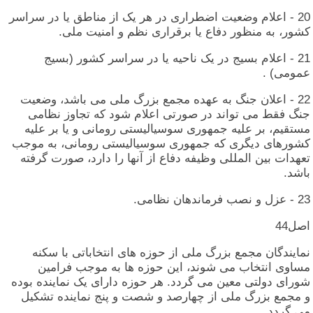
20 - اعلام‏ وضعیت‏ اضطراری‏ در هر یک‏ از مناطق‏ یا در سراسر
کشور، به‏ منظور دفاع‏ یا برقراری‏ نظم‏ و امنیت‏ ملی‏.
21 - اعلام‏ بسیج‏ در یک‏ ناحیه‏ یا در سراسر کشور (بسیج‏
عمومی) .
22 - اعلان‏ جنگ‏ به‏ عهده‏ مجمع بزرگ‏ ملی‏ می‏ باشد، وضعیت‏
جنگ‏ فقط می‏ تواند در صورتی‏ اعلام‏ شود که‏ تجاوز نظامی‏
مستقیم‏، بر علیه‏ جمهوری‏ سوسیالیستی‏ رومانی‏ و یا بر علیه‏
کشورهای‏ دیگری‏ که‏ جمهوری‏ سوسیالیستی‏ رومانی‏، به‏ موجب‏
تعهدات‏ بین‏ المللی‏ وظیفه‏ دفاع‏ از آنها را دارد، صورت‏ گرفته‏
باشد.
23 - عزل‏ و نصب‏ فرماندهان‏ نظامی‏.
اصل‏44
نمایندگان‏ مجمع بزرگ‏ ملی‏ از حوزه‏ های‏ انتخاباتی‏ با سکنه‏
مساوی‏ انتخاب‏ می‏ شوند، این‏ حوزه‏ ها به‏ موجب‏ فرامین‏
شورای‏ دولتی‏ معین‏ می‏ گردد. هر حوزه‏ دارای‏ یک‏ نماینده‏ بوده‏
و مجمع بزرگ‏ ملی‏ از چهارصد و شصت‏ و پنج‏ نماینده‏ تشکیل‏
می‏ گردد.