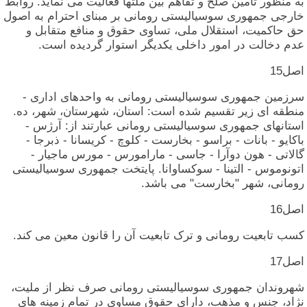
به‏ منظور تامین‏ صلح‏ و تفاهم‏ بین‏ ملتها فعالیت‏ می‏ نماید. روابط
خارجی‏ جمهوری‏ سوسیالیستی‏ رومانی‏ بر مبنای‏ احترام‏ به‏ اصول‏
حق‏ حاکمیت‏، استقلال‏ ملی‏، تساوی‏ حقوق‏ و منافع متقابل‏ و
عدم‏ دخالت‏ در امور داخلی‏ یکدیگر استوار گردیده‏ است‏.
اصل‏15
سرزمین‏ جمهوری‏ سوسیالیستی‏ رومانی‏ به‏ واحدهای‏ اداری‏ -
منطقه‏ ای‏ زیر تقسیم‏ شده‏ است‏: استان‏، شهرستان‏، شهر، ده‏.
استانهای‏ جمهوری‏ سوسیالیستی‏ رومانی‏ عبارتند از: آرژس‏ -
باکایو - بانات‏ - براسو - بخارست‏ - کلوچ‏ - کریسانا - ذبرجا -
گالاتی‏ - هون‏ دوآرا - جاسی‏ - مارامورس‏ - مورس‏ ماجیار -
اتونوموس‏ - التینا - سوکساوانا. پایتخت‏ جمهوری‏ سوسیالیستی‏
رومانی‏، شهر "بخارست‏" می‏ باشد.
اصل‏16
کسب‏ تابعیت‏ رومانی‏ و ترک‏ تابعیت‏ آن‏ را قانون‏ معین‏ می‏ کند.
اصل‏17
شهروندان‏ جمهوری‏ سوسیالیستی‏ رومانی‏ صرف‏ نظر از ملیت‏،
نژاد، جنس‏ و مذهب‏، دارای‏ حقوق‏ مساوی‏ در تمام‏ زمینه‏ های‏