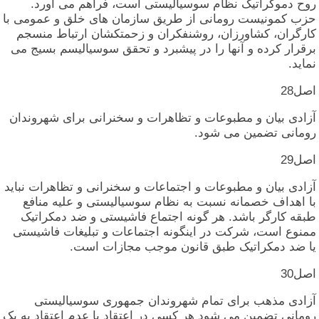
روح‏ دموکراتیک‏ نظام‏ سوسیالیستی‏ است‏، فراهم‏ می‏ آورد.
حزب‏ کمونیست‏ رومانی‏ از طریق‏ سازمان‏ های‏ خلق‏ و عمومی‏ با
کارگران‏، کشاورزان‏، روشنفکران‏ و زحمتکشان‏ ارتباط منسجم‏
برقرار کرده‏ و آنها را در پیشبرد و تحقق‏ سوسیالیسم‏ بسیج‏ می‏
نماید.
اصل‏28
آزادی‏ بیان‏ و مطبوعات‏ و تظاهرات‏ و سخنرانی‏ برای‏ شهروندان‏
رومانی‏ تضمین‏ می‏ شود.
اصل‏29
آزادی‏ بیان‏ و مطبوعات‏ و اجتماعات‏ و سخنرانی‏ و تظاهرات‏ نباید
با اهداف‏ خصمانه‏ نسبت‏ به‏ نظام‏ سوسیالیستی‏ و علیه‏ منافع
طبقه‏ کارگر باشد. هر گونه‏ اجتماع‏ فاشیستی‏ و ضد دمکراتیک‏
ممنوع‏ است‏، شرکت‏ در اینگونه‏ اجتماعات‏ و تبلیغات‏ فاشیستی‏
یا ضد دمکراتیک‏ طبق‏ قانون‏ موجب‏ مجازات‏ است‏.
اصل‏30
آزادی‏ مذهب‏ برای‏ تمام‏ شهروندان‏ جمهوری‏ سوسیالیستی‏
رومانی‏ تضمین‏ می‏ شود هر کسی‏ در اعتقاد یا عدم‏ اعتقاد به‏ یک‏