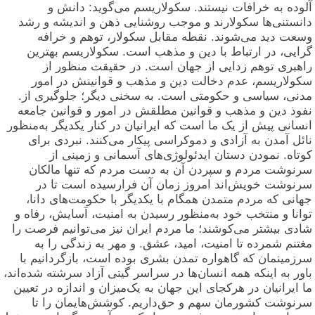
آلوده به خرافات نیستند. سکولاریسم می‌گوید: دانش و
دانستنی‌ها سکولارند و موجب روشنایی ذهن و اندیشه و رشد
وسعت دید می‌شوند. نقطه مقابل سکولار، توهم و خرافه
گرایی، در ارتباط با دین و مذهب است. سکولاریسم بهترین
راهبری توهم زدایی از جهان است. در حقیقت منظور از
سکولاریسم، عدم دخالت دین و مذهب و قوانینش در امور
مدنی، سیاسی و حکومتی است. به سخنی دیگر؛ جلوگیری از.
نفوذ دین و مذهب و قوانین مطلقش در امور و قوانین جامعه
انسانی پیش از یک ما است که ایرانیان در کنار یکدیگر به‌منظور
نائل آمدن به آزادی و دموکراسی پیکار می‌کنند. نبردی برای
کوتاه. نمودن دستان ایدئولوژی‌های آسمانی و زمینی از
سرنوشت مردم و سپردن آن به دست مردم که تنها مالکان
سرنوشت خویش‌اند امروز زمان آن فرارسیده است تا در
جهانی که مردم متمدن همگام با یکدیگر با حکومت‌های دانا،
توانا و منتخب خود به‌منظور رسیدن به امنیت، آسایش، رفاه و
شادی بیشتر می‌کوشند؛ ما مردم ایران نیز می‌توانیم فرصت را
مغتنم شمرده تا امنیت، امید، عشق. و مهر به زندگی را به
سرزمینمان که گاهواره تمدن بشری بوده است، بازگردانیم با
باور به اینکه همه انسان‌ها در سراسر گیتی آزاد سرشته شده‌اند،
ما ایرانیان در هرکجای این جهان به یک‌میزان و اندازه در تعیین
سرنوشت کشورمان سهم و حق‌داریم. کوشش‌هایمان را تا