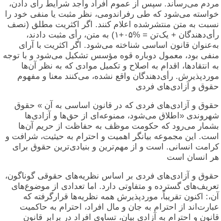
مردم می‌رساند. سپس از عموم افراد واجد شرایط رأی دادن،
خواسته می‌شود که طی رفراندومی، نظر مثبت یا منفی خود را
نسبت به متن منتشرشده اعلام کنند. اگر اکثریت مطلق (نصف
رأی‌دهندگان + یک‌تن = %۰۵+۱) به متن، رأی مثبت دادند،
به‌عنوان قانون اساسی شناخته می‌شود. اگر اکثریت با آرای
منفی بود، معمول دوباره قوه مؤسس تشکیل می‌شود و با توجه
به انتقادها، اقدام به اصلاح و تکمیل موادی که به نظر آن‌ها
موردپذیرش. رأی‌دهندگان واقع نشده، می‌کنند معنا و مفهوم
حقوق و آزادی‌های فردی
حقوق و آزادی‌های فردی که در قانون اساسی به آن » حقوق
شهروندی «اطلاق می‌شود، ممنوعه‌ای از حق‌ها و آزادی‌ها
بشمار می‌رود که حکومت موظف به حفاظت از حریم آن‌ها
است. این مجموعه بیانگر اهمیت و احترام به حیثیت، شرافت و
کرامت انسانی. است و از مهم‌ترین و بنیادی‌ترین حقوق برای
هر انسان است
حقوق و آزادی‌های فردی بر اساس نظریه‌های حقوقی گوناگون،
تعریف‌های گسترده و متفاوتی دارد. اما تعدادی از موضوع‌های
آن،: اکنون تقریباً، موردپذیرش همه نظریه‌ها قرارگرفته که
عبارت‌اند از احترام به جان و مال افراد، احترام به حاکمیت
قانون و احترام به آزادی بیان، تساوی افراد در برابر قانون