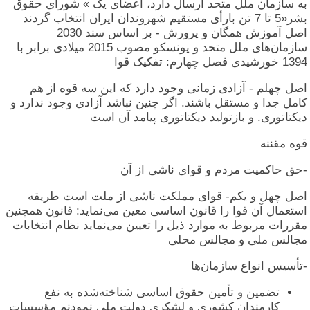
به سازمان ملل متحد ارسال دارد، اعضای یک » شورای حقوق
بشر«5 تا 7 تن بارأی مستقیم شهروندان ایران انتخاب گردند
اصل آموزش همگان و پرورش - بر اساس سند 2030
سازمان‌های ملل متحد و یونسکو مصوب 2015 میلادی برابر با
1394 خورشیدی فصل چهارم: تفکیک قوا
اصل چهلم - آزادی زمانی وجود دارد که این سه قوه از هم
کامل جدا و مستقل باشند. اگر چنین نباشد آزادی وجود ندارد و
دیکتاتوری. و بازتولید دیکتاتوری پیامد آن است
قوه مقننه
-حق حاکمیت مردم و قوای ناشی از آن
اصل چهل و یکم- قوای مملکت ناشی از ملت است طریقه
استعمال آن قوا را قانون اساسی معین می‌نماید: قانون همچنین
مقررات مربوط به موارد ذیل را تعیین می‌نماید نظام انتخابات
مجالس ملی و مجالس محلی
-تأسیس انواع سازمان‌ها
تضمین و تأمین حقوق اساسی شناخته‌شده به نفع
کارمندان کشوری و لشکری دولت ملی نمودنم مؤسسات