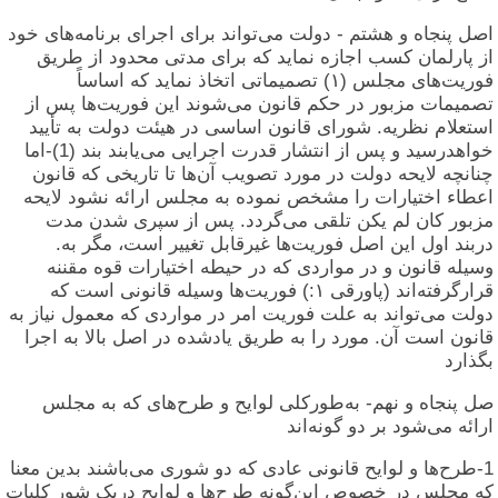
اصل پنجاه و هشتم - دولت می‌تواند برای اجرای برنامه‌های خود
از پارلمان کسب اجازه نماید که برای مدتی محدود از طریق
فوریت‌های مجلس (۱) تصمیماتی اتخاذ نماید که اساساً
تصمیمات مزبور در حکم قانون می‌شوند این فوریت‌ها پس از
استعلام نظریه. شورای قانون اساسی در هیئت دولت به تأیید
خواهدرسید و پس از انتشار قدرت اجرایی می‌یابند بند (1)-اما
چنانچه لایحه دولت در مورد تصویب آن‌ها تا تاریخی که قانون
اعطاء اختیارات را مشخص نموده به مجلس ارائه نشود لایحه
مزبور کان لم یکن تلقی می‌گردد. پس از سپری شدن مدت
دربند اول این اصل فوریت‌ها غیرقابل تغییر است، مگر به.
وسیله قانون و در مواردی که در حیطه اختیارات قوه مقننه
قرارگرفته‌اند (پاورقی ۱:) فوریت‌ها وسیله قانونی است که
دولت می‌تواند به علت فوریت امر در مواردی که معمول نیاز به
قانون است آن. مورد را به طریق یادشده در اصل بالا به اجرا
بگذارد
صل پنجاه و نهم- به‌طورکلی لوایح و طرح‌های که به مجلس
ارائه می‌شود بر دو گونه‌اند
1-طرح‌ها و لوایح قانونی عادی که دو شوری می‌باشند بدین معنا
که مجلس در خصوص این‌گونه طرح‌ها و لوایح دریک شور کلیات