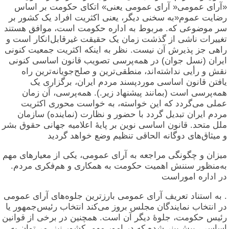
«آرای عمومی« آرای عمومی یعنی» اتکای حکومت بر اساس
رضایت عموم«به سخنی دیگر، یعنی اکثریت افراد یک کشور بر
سر موضوعی که. مربوط به اداره حکومت است، موافق هستند
تغییرات ناشی از گذشت زمان یک حقیقت غیرقابل‌انکار است و
راهی جز پذیرش آن نیست. نظر به اینکه اکثریت جمعیت کنونی
ایران (نسل جوان) در همه‌پرسی تصویب قانون اساسی کنونی
نقش و رأیی نداشته‌اند، منطقی‌ترین و صلح‌جویانه‌ترین راه
یافتن قانون اساسی موردپسند مردم ایران، برگزاری یک
همه‌پرسی است (بمانند پیشنهاد زیر.). همه‌پرسی، آن زمان
عملی می‌گردد که این خواسته، به خواست محوری اکثریت
مردم ایران تبدیل گردد با حضور و نظارت (نماینده) سازمان
ملل متحد. قانون اساسی نوین بر پایهٔ اعلامیه جهانی حقوق بشر
و میثاق‌های دوگانه الحاقی تنظیم وضع خواهد گردید
میزان و چگونگی مراجعه به آرای عمومی، یکی از معیارهای مهم
به‌منظور سننش اهمیت حکومت به همکاری و هم‌فکری مردم.
در اداره اموراست
. به استناد تعریف آرای عمومی بارزترین جلوه‌های آرای عمومی
در انتخاب نمایندگان مجلس بروز می‌کند انتخاب رئیس‌جمهور یا
رئیس حکومت، جلوهٔ دیگر آن است. همچنین در برخی از قوانین
اساسی، پیش‌بینی‌شده که در امور مهم. کشور نیز، می‌توان به