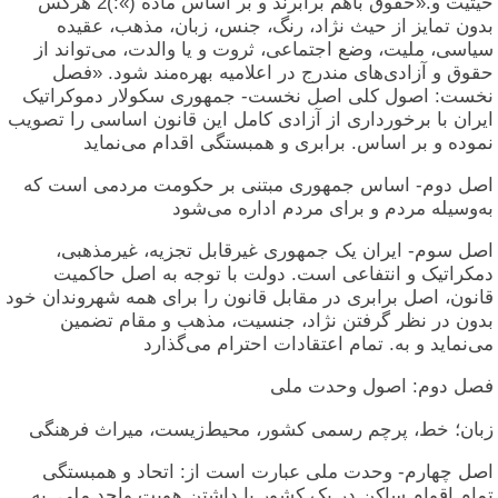
حیثیت و.«حقوق باهم برابرند و بر اساس ماده (»:)2 هرکس
بدون تمایز از حیث نژاد، رنگ، جنس، زبان، مذهب، عقیده
سیاسی، ملیت، وضع اجتماعی، ثروت و یا والدت، می‌تواند از
حقوق و آزادی‌های مندرج در اعلامیه بهره‌مند شود. «فصل
نخست: اصول کلی اصل نخست- جمهوری سکولار دموکراتیک
ایران با برخورداری از آزادی کامل این قانون اساسی را تصویب
نموده و بر اساس. برابری و همبستگی اقدام می‌نماید
اصل دوم- اساس جمهوری مبتنی بر حکومت مردمی است که
به‌وسیله مردم و برای مردم اداره می‌شود
اصل سوم- ایران یک جمهوری غیرقابل تجزیه، غیرمذهبی،
دمکراتیک و انتفاعی است. دولت با توجه به اصل حاکمیت
قانون، اصل برابری در مقابل قانون را برای همه شهروندان خود
بدون در نظر گرفتن نژاد، جنسیت، مذهب و مقام تضمین
می‌نماید و به. تمام اعتقادات احترام می‌گذارد
فصل دوم: اصول وحدت ملی
زبان؛ خط، پرچم رسمی کشور، محیط‌زیست، میراث فرهنگی
اصل چهارم- وحدت ملی عبارت است از: اتحاد و همبستگی
تمام اقوام ساکن در یک کشور با داشتن هویت واحد ملی. به