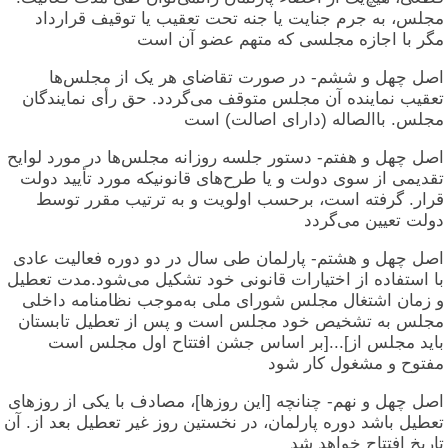
مجلس، به جرم جنایت یا جنه تحت تعقیب یا توقیف قرارداد
مگر با اجازه مجلسی که متهم عضو آن است
اصل چهل و ششم- در صورت تقاضای هر یک از مجلس‌ها
تعقیب نماینده آن مجلس متوقف می‌گردد. حق رأی نمایندگان
مجلس. باالصاله (دارای اصالت) است
اصل چهل و هفتم- دستور جلسه روزانه مجلس‌ها در مورد لوایح
تقدیمی از سوی دولت و یا طرح‌های قانونیکه مورد تأیید دولت
قرار. گرفته است، برحسب اولویت و به ترتیب مقرر توسط
دولت تعیین می‌گردد
اصل چهل و هشتم- پارلمان طی سال در دو دوره فعالیت عادی
با استفاده از اختیارات قانونی خود تشکیل می‌شود.مدت تعطیل
و زمان اشتغال مجلس شورای ملی به‌موجب نظامنامه داخلی
مجلس به تشخیص خود مجلس است و پس از تعطیل تابستان
باید مجلس از]...[بر اساس جشن افتتاح اول مجلس است
مفتوح و مشغول کار شود
اصل چهل و نهم- چنانچه [این روزها]، مصادف با یکی از روزهای
تعطیل باشد دوره پارلمان، در نخستین روز غیر تعطیل بعد از. آن
تاریخ افتتاح خواهد شد