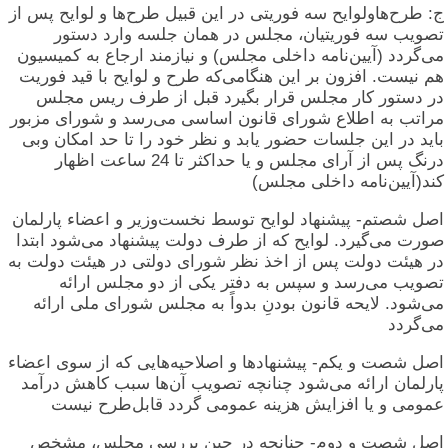
ج: طرح‌هاولوایح سه فوریتی در این قبیل طرح‌ها و لوایح پس از
تصویب سه فوریتیان، مجلس در همان جلسه وارد دستور
می‌گردد (آیین‌نامه داخلی مجلس) و نیازمند ارجاع به کمیسیون
هم نیست. افزون بر این هنگامی‌که طرح و لوایح با قید فوریت
در دستور کار مجلس قرار بگیرد قبل از طرف ریس مجلس
مراتب به اطلاع شورای قانون اساسی می‌رسد و شورای مزبور
باید در این جلسات حضور یابد و نظر خود را تا حد امکان وبی
درنگ پس از آرای مجلس و یا حداکثر تا 24 ساعت اظهار
کند(آیین‌نامه داخلی مجلس)
اصل شصتم- پیشنهاد لوایح توسط نخست‌وزیر و اعضاء پارلمان
صورت می‌گیرد. لوایح که از طرف دولت پیشنهاد می‌شود ابتدا
در هیئت دولت پس از اخذ نظر شورای دولتی در هیئت دولت به
تصویب می‌رسد و سپس به دفتر یکی از دو مجلس ارائه
می‌شود. لایحه قانون بودنِ بدواً به مجلس شورای ملی ارائه
می‌گردد
اصل شصت و یکم- پیشنهاد‌ها و اصلاحیه‌هایی که از سوی اعضاء
پارلمان ارائه می‌شود چنانچه تصویب آن‌ها سبب کاهش درآمد
عمومی و یا افزایش هزینه عمومی گردد قابل‌طرح نیست
اصل شصت و دوم- چنانچه در حین بررسی مجلس، مشخص