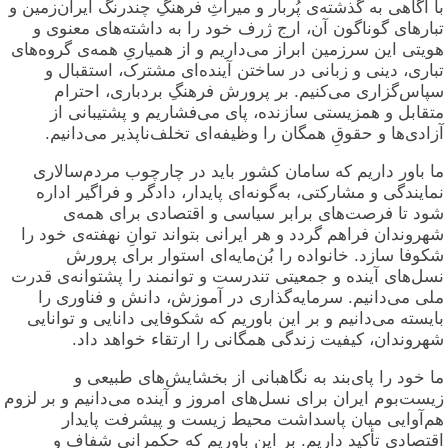
ا آگاهی به گذشته‌ی پُربار و میراثِ فرهنگِ چندرنگ ایران‌زمین و
بارهای گوناگون آن، ارج ژرف خود را به داشته‌های معنوی و
ویتی این سرزمین ابراز می‌داریم و از همیاریِ همه‌ی گروه‌های
باری، دینی و زبانی در ساختن آینده‌ای مشترک، استقبال و
پاس‌گزاری می‌کنیم. بر پرورش فرهنگِ بردباری، احترام
تقابل و همزیستی سازنده، پای می‌فشاریم و پشتیبانی از
زادی‌ها و حقوقِ همگان را وظیفه‌ای تخلف‌ناپذیر می‌دانیم.
ا باور داریم که سامان کشور باید در چارچوب مردم‌سالاری
مایندگی و مشارکتی، به‌گونه‌ای پایدار، دادگر و فراگیر اداره
ود تا فرصت‌های برابر سیاسی و اقتصادی برای همه‌ی
هروندان فراهم گردد و هر ایرانی بتواند توانِ نهفته‌ی خود را
کوفا سازد. خانواده را بُن‌مایه‌ای استوار برای پرورش
سل‌های آینده و جمعیتی تندرست و توانمند را پشتوانه‌ی قدرت
لی می‌دانیم. سرمایه‌گذاری در آموزش، دانش و فناوری را
ایسته می‌دانیم و بر این باوریم که شکوفایی دانایی و توانایی
هروندان، کیفیت زندگی همگانی را ارتقاء خواهد داد.
ا خود را پای‌بند به نگاهبانی از بخشایش‌های طبیعی و
یست‌بوم ایران برای نسل‌های امروز و آینده می‌دانیم و بر لزوم
م‌آوایی میان پاسداشت محیط زیست و پیشرفت پایدار
قتصادی تأکید داریم. بر این باوریم که حکمرانی شفاف و