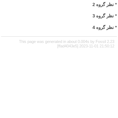
* نظر گروه 2
* نظر گروه 3
* نظر گروه 4
This page was generated in about 0.004s by Fossil 2.23
[ffad4043e5] 2023-11-01 21:50:12