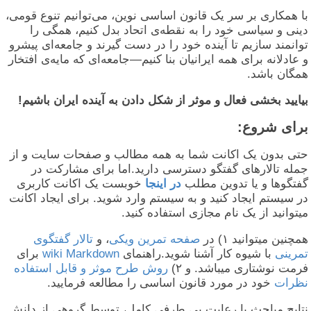
ا همکاری بر سر یک قانون اساسی نوین، می‌توانیم تنوع قومی،
ینی و سیاسی خود را به نقطه‌ی اتحاد بدل کنیم، همگی را
وانمند سازیم تا آینده خود را در دست گیرند و جامعه‌ای پیشرو
 عادلانه برای همه ایرانیان بنا کنیم—جامعه‌ای که مایه‌ی افتخار
مگان باشد.
یایید بخشی فعال و موثر از شکل دادن به آینده ایران باشیم!
رای شروع:
تی بدون یک اکانت شما به همه مطالب و صفحات سایت و از
مله تالارهای گفتگو دسترسی دارید.اما برای مشارکت در
فتگوها و یا تدوین مطلب
در اینجا
خوبست یک اکانت کاربری
ر سیستم ایجاد کنید و به سیستم وارد شوید. برای ایجاد اکانت
یتوانید از یک نام مجازی استفاده کنید.
مچنین میتوانید ۱) در
صفحه تمرین ویکی
، و
تالار گفتگوی
مرینی
با شیوه کار آشنا شوید.راهنمای
wiki Markdown
برای
رمت نوشتاری میباشد. و ۲)
روش طرح موثر و قابل استفاده
ظرات
خود در مورد قانون اساسی را مطالعه فرمایید.
تایج مباحث با رعایت بی طرفی کامل، توسط گروهی از دانش