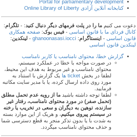
Portal for parliamentary development
کتابخانه آنلاین آزادی Online Library of Liberty
عوت می کنیم
ما را در پلت فرمهای دیگر دنبال کنید
: -
تلگرام
:
انال فردای ما با قانون اساسی
-
فیس بوک
:
صفحه همکاری
انون اساسی
-
اینستاگرام
:
ghanoonasasi.iocci
-
لینکدین
:
ینکدین قانون اساسی
گزارش خطا، محتوای نامناسب یا کاربر نامناسب
در صورت مواجه با خطا در عملکرد سیستم،
محتوای نامناسب و غیر مربوط به هدف این محیط،
لطفا در بخش
ticket ها
یک گزارش با استناد به
مورد روی داده ارسال کرده، یا با مدیر سایت مکاتبه
فرمایید.
لطفا توجه داشته باشید
ما از رویه عدم تحمل مطلق
(تحمل صفر) در مورد محتوای نامناسب، رفتار غیر
سازنده، توهین به دیگران و سعی در تخریب یا رخنه
در سیستم پیروی میکنیم
، و هریک از این موارد بسته
به شدت با یا بدون تذکر منجر به قطع دسترسی شما
و حذف محتوای نامناسب میگردد.